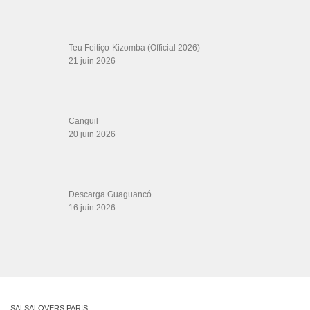
LIENS PARTENAIRES
Gérard Magdic - Paris (75007)
Villeneuve-Loubet
Thierito Mambo - Antibes
Les Amis de Cuba
CATÉGORIES
Catégories
ÉTIQUETTES
bachatafusion
bachata España
Bachata vivo
birthday
best couple dance
preso
beginners
Belo - Perfume (Ao Vivo
dance
Blue Blood Music
CORONAVIRUS
cristobal bachata
dancesport
hug
darbouka
HECOTR LAVOE
jiory bachata dancing
juan formell y
los van van
juguete de nadie
karman
Kizomba Mix 2026
LA NUEVA FAMILIA
LA Shag
La Tumba
me quedo bachata demo
Micaela
Moliendo Café
No Sabes Como Duele
rick e larissa zouk
Oliver Pineda
Ozuna - Criminal [Official Video
Reflexiones
rnb dance
Romania
suspicious
roni baro
salsajazz
shik shak shok