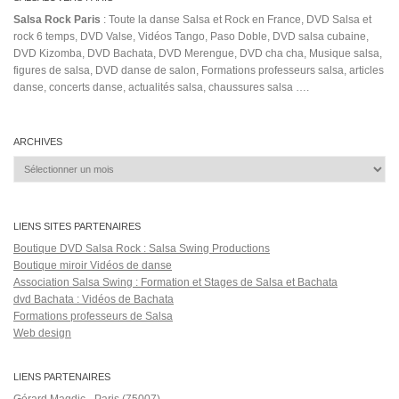
the salsa room dc
to
minds
winner
tierra
two
world championship
Xavi
éxitos de la salsa
艾維斯
Salsa Rock Paris © 2026. Tous droits réservés.