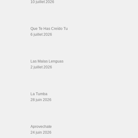
SALSALOVERS PARIS
Salsa Rock Paris
: Toute la danse Salsa et Rock en France, DVD Salsa et
rock 6 temps, DVD Valse, Vidéos Tango, Paso Doble, DVD salsa cubaine,
DVD Kizomba, DVD Bachata, DVD Merengue, DVD cha cha, Musique salsa,
figures de salsa, DVD danse de salon, Formations professeurs salsa, articles
danse, concerts danse, actualités salsa, chaussures salsa ….
ARCHIVES
Archives
LIENS SITES PARTENAIRES
Boutique DVD Salsa Rock : Salsa Swing Productions
Boutique miroir Vidéos de danse
Association Salsa Swing : Formation et Stages de Salsa et Bachata
dvd Bachata : Vidéos de Bachata
Formations professeurs de Salsa
Web design