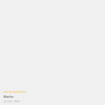
18 JUIL, 2026
SALSA DANSEURS
Marieta – Ruben Gonzalez Jr
14 JUIL, 2026
Samuel Funflow and Marina Pyatnitsyna Salsa Dancin…
7 août 2026
Reflexiones
3 août 2026
Mujer Erótica
30 juillet 2026