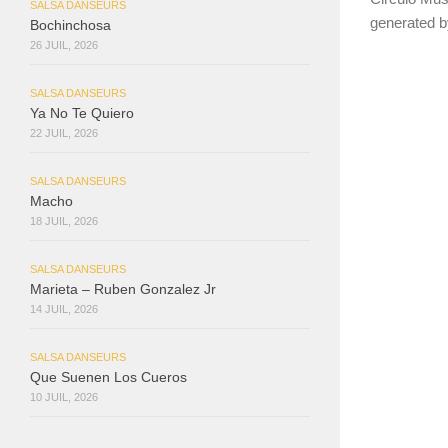
SALSA DANSEURS
generated 
Bochinchosa
26 JUIL, 2026
SALSA DANSEURS
Ya No Te Quiero
22 JUIL, 2026
SALSA DANSEURS
Macho
18 JUIL, 2026
SALSA DANSEURS
Marieta – Ruben Gonzalez Jr
14 JUIL, 2026
SALSA DANSEURS
Que Suenen Los Cueros
10 JUIL, 2026