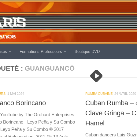
nses
Formations Professeurs
Boutique DVD
QUETÉ :
GUANGUANCÓ
URS
1 MAI 2024
RUMBA CUBAINE
24 AVRIL 2020
anco Borincano
Cuban Rumba – « 
Clave Gringa – C
 YouTube by The Orchard Enterprises
 Borincano · Leyo Peña y Su Combo
Hamel
f Leyo Peña y Su Combo ℗ 2017
Cuban dancers Luis Guzm
ical Released on: 2011-05-13 Auto-