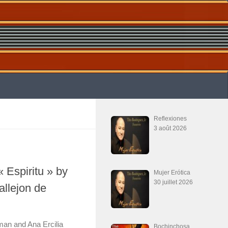
Reflexiones
3 août 2026
Espiritu » by
Mujer Erótica
30 juillet 2026
allejon de
an and Ana Ercilia
Bochinchosa