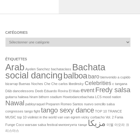
CATÉGORIES
Catégories
ÉTIQUETTES
Arab
Bachata
Ayelen Sanchez
bachataclass
social dancing
balboa
baro
bienvenido a cupido
Celebrities
bizarrap
Buenas Noches Che Che
carlos libedinsky
c tangana
Fredy salsa
event
D&b
dancelessons
Deeb
Eduardo Rovira
El Malo
guitarra
halewa
hiram bithorn stadium
Howtodancebachata
LCS
mood
nation
Nawal
pabloyraquel
Preparen
Romeo Santos nuevo sencillo
salsa
tango sexy dance
congresses
tango fight
TOP 10 TRANCE
MUSIC
top 10 violinist in the world
van van egrem
vicky corbacho
Vol. 2 Fania
مزيكا
Funge Coco
warsaw salsa festival
милонгуита
танци
미엘
아오라
크
리스마스