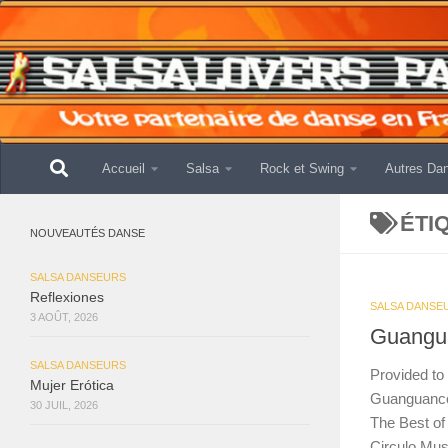
Skip to content
Accueil
Salsa
Rock et Swing
Autres Da
ÉTI
NOUVEAUTÉS DANSE
SALSA DANSEURS
Reflexiones
SALSA DANSE
3 AOÛT, 2026
Guangu
SALSA DANSEURS
Provided to
Mujer Erótica
Guanguanco
30 JUIL, 2026
The Best o
Circulo Mus