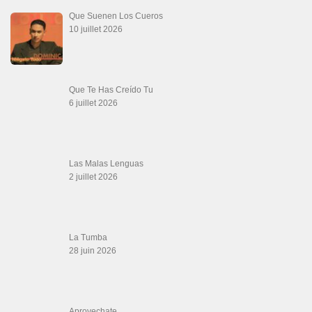
Werever Y Sus Estrellas – Que Dichoso Es
Sa…
12 juin 2026
SALSALOVERS PARIS
Salsa Rock Paris
: Toute la danse Salsa et Rock en France, DVD Salsa et
rock 6 temps, DVD Valse, Vidéos Tango, Paso Doble, DVD salsa cubaine,
DVD Kizomba, DVD Bachata, DVD Merengue, DVD cha cha, Musique salsa,
figures de salsa, DVD danse de salon, Formations professeurs salsa, articles
danse, concerts danse, actualités salsa, chaussures salsa ….
ARCHIVES
Archives