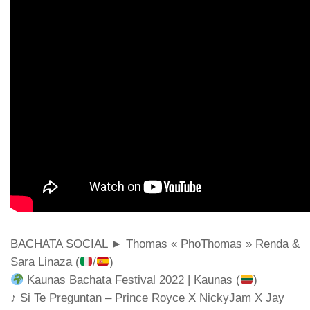
BACHATA SOCIAL ► Thomas « PhoThomas » Renda &
Sara Linaza (
/
)
Kaunas Bachata Festival 2022 | Kaunas (
)
♪ Si Te Preguntan – Prince Royce X NickyJam X Jay