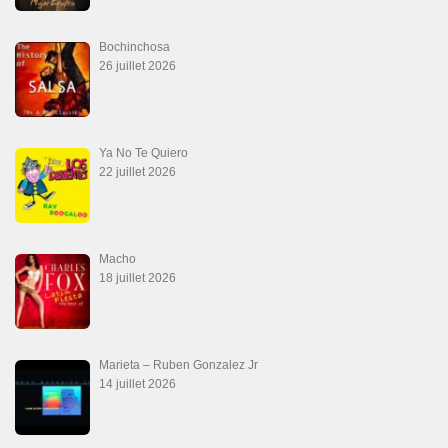
Aprovechate
24 juin 2026
Teu Feitiço-Kizomba (Official 2026)
21 juin 2026
Canguil
20 juin 2026
Descarga Guaguancó
16 juin 2026