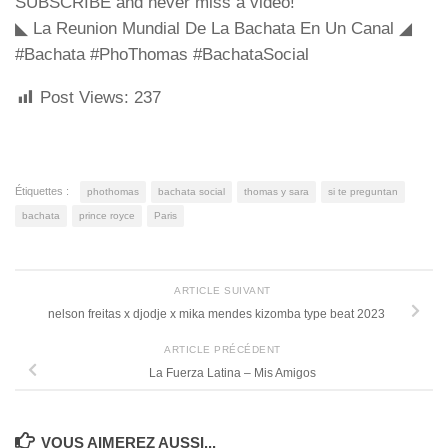
SUBSCRIBE and never miss a video!
◣ La Reunion Mundial De La Bachata En Un Canal ◢
#Bachata #PhoThomas #BachataSocial
Post Views:
237
Étiquettes :
phothomas
bachata social
thomas y sara
si te preguntan
bachata
prince royce
Paris
ARTICLE SUIVANT
nelson freitas x djodje x mika mendes kizomba type beat 2023
ARTICLE PRÉCÉDENT
La Fuerza Latina – Mis Amigos
VOUS AIMEREZ AUSSI...