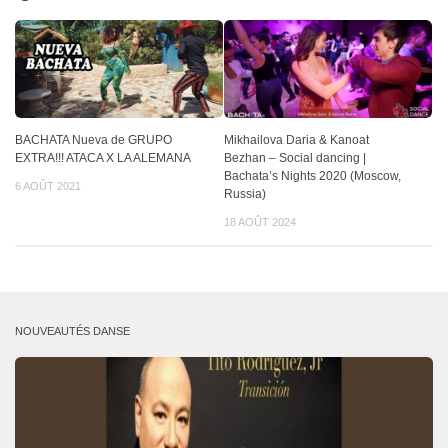
BACHATA Nueva de GRUPO
Mikhailova Daria & Kanoat
EXTRA!!! ATACA X LA ALEMANA
Bezhan – Social dancing |
Bachata’s Nights 2020 (Moscow,
6 AOÛT 2021
Russia)
18 AOÛT 2024
NOUVEAUTÉS DANSE