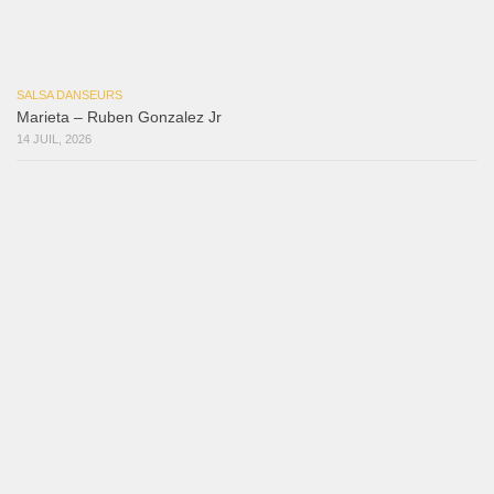
Mujer Erótica
30 juillet 2026
Bochinchosa
26 juillet 2026
Ya No Te Quiero
22 juillet 2026
Macho
18 juillet 2026
Marieta – Ruben Gonzalez Jr
14 juillet 2026