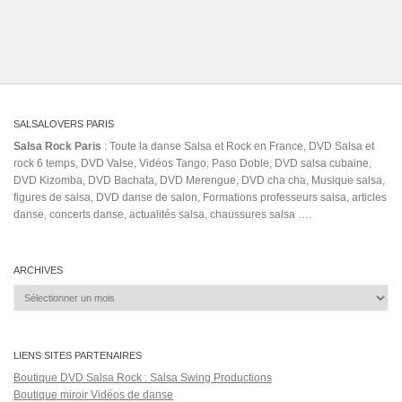
bachata coreografia
cabolove
classica
Cuban Deejays
Dasiel y Asi Son La Mentira
deja eso la maxima 79
Denver Salsa Bachata Zouk/Kizomba Congress
eddy herrera
ese
tu eres ajena
ennuel kizomba
grupo cubano para eventos
Jeny Rivera
Kizomba 2020 - As Melhores Kizombas 2020
kizomba dance music
Latine
Llorar Lloviendo En Directo
2020
La Moda
Lluvia con Nieve
Lylah
m6 music
mamboland
Maykel flores el yuni en vivo 2020
mi historia entre tus dedos
mickey taveras
Mi Ultima Carta
mix de la maxima 79
Nandy versatil
pasos bachata
Pegao Challenge
Philbert Armenteros
primera clase
Roberto Roena Y Su Apollo Sound
views
Rumba Tropical
Salsa Loca
Terrifica
The Truth
Salsa Rock Paris © 2026. Tous droits réservés.