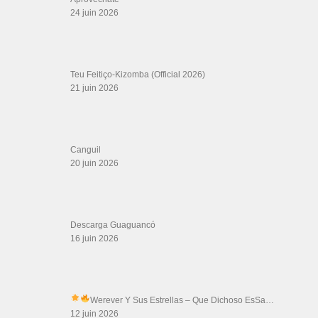
LIENS SITES PARTENAIRES
Boutique DVD Salsa Rock : Salsa Swing Productions
Boutique miroir Vidéos de danse
Association Salsa Swing : Formation et Stages de Salsa et Bachata
dvd Bachata : Vidéos de Bachata
Formations professeurs de Salsa
Web design
LIENS PARTENAIRES
Gérard Magdic - Paris (75007)
Villeneuve-Loubet
Thierito Mambo - Antibes
Les Amis de Cuba
CATÉGORIES
Catégories
ÉTIQUETTES
adi cudz
24
720
2002
alejo soto
Alexey
apaixona
aycee jordan
bebe bachata
bebe