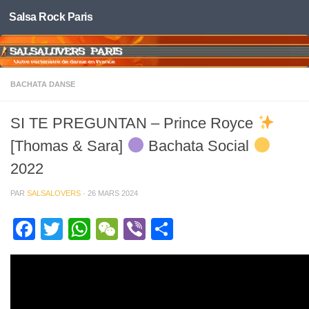
Salsa Rock Paris
Skip to content
BACHATA DANSE
SI TE PREGUNTAN – Prince Royce
[Thomas & Sara]
Bachata Social
2022
PAR
SALSALOVERS
·
26 MARS 2024
Facebook
Twitter
WhatsApp
WeChat
Viber
Partager