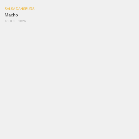
SALSA DANSEURS
Macho
18 JUIL, 2026
SALSA DANSEURS
Marieta – Ruben Gonzalez Jr
14 JUIL, 2026
SALSA DANSEURS
Que Suenen Los Cueros
10 JUIL, 2026
Reflexiones
3 août 2026